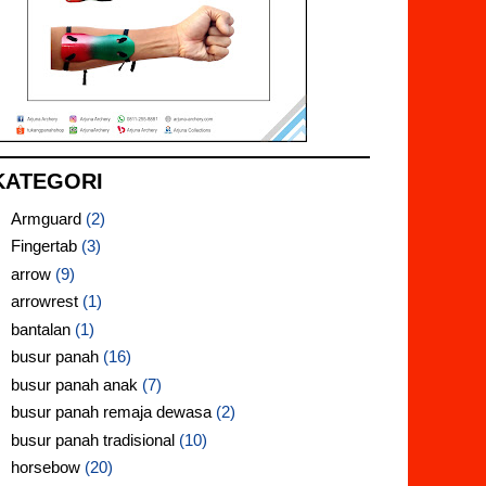
KATEGORI
Armguard
(2)
Fingertab
(3)
arrow
(9)
arrowrest
(1)
bantalan
(1)
busur panah
(16)
busur panah anak
(7)
busur panah remaja dewasa
(2)
busur panah tradisional
(10)
horsebow
(20)