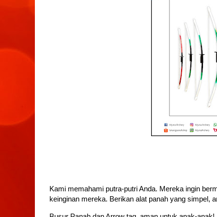
Kami memahami putra-putri Anda. Mereka ingin berm
keinginan mereka. Berikan alat panah yang simpel,
Busur Panah dan Arrow tag, aman untuk anak-anak!