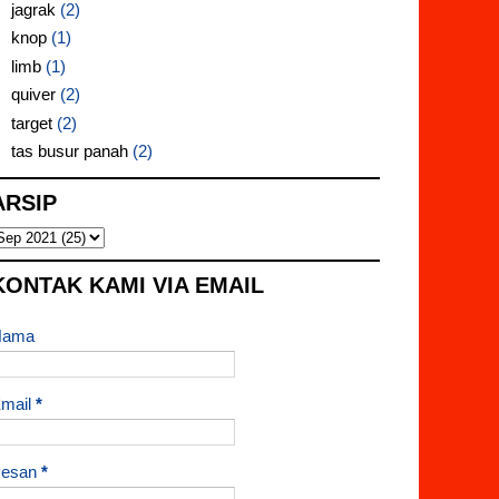
jagrak
(2)
knop
(1)
limb
(1)
quiver
(2)
target
(2)
tas busur panah
(2)
ARSIP
KONTAK KAMI VIA EMAIL
Nama
mail
*
Pesan
*