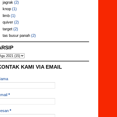
jagrak
(2)
knop
(1)
limb
(1)
quiver
(2)
target
(2)
tas busur panah
(2)
ARSIP
KONTAK KAMI VIA EMAIL
Nama
mail
*
Pesan
*