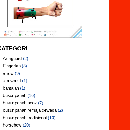
KATEGORI
Armguard
(2)
Fingertab
(3)
arrow
(9)
arrowrest
(1)
bantalan
(1)
busur panah
(16)
busur panah anak
(7)
busur panah remaja dewasa
(2)
busur panah tradisional
(10)
horsebow
(20)