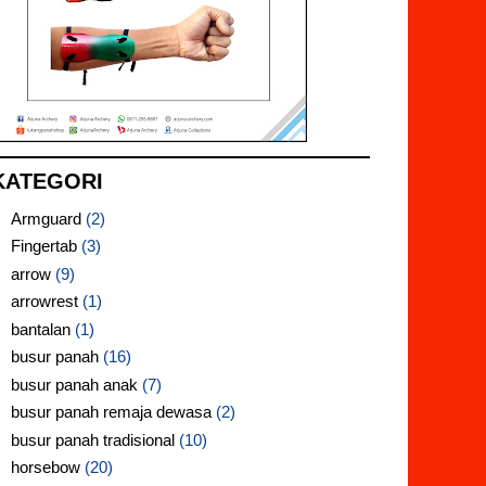
KATEGORI
Armguard
(2)
Fingertab
(3)
arrow
(9)
arrowrest
(1)
bantalan
(1)
busur panah
(16)
busur panah anak
(7)
busur panah remaja dewasa
(2)
busur panah tradisional
(10)
horsebow
(20)