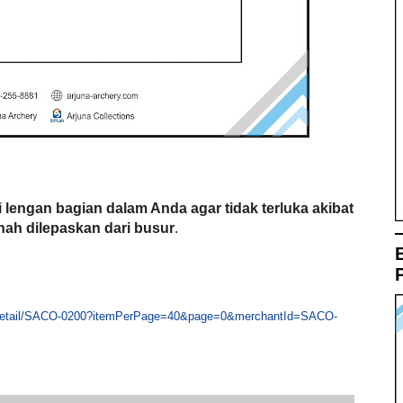
 lengan bagian dalam Anda agar tidak terluka akibat
anah dilepaskan dari busur
.
hant-detail/SACO-0200?itemPerPage=40&page=0&merchantId=SACO-