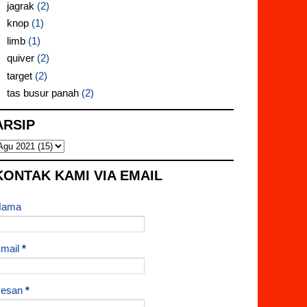
jagrak
(2)
knop
(1)
limb
(1)
quiver
(2)
target
(2)
tas busur panah
(2)
ARSIP
KONTAK KAMI VIA EMAIL
Nama
mail
*
Pesan
*