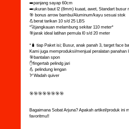
➡️panjang sayap 60cm
➡️ukuran baut l2 (8mm) kuaat, awet, Standart busur n
🎯 bonus arrow bambu/Aluminum/kayu sesuai stok
💪berat tarikan 10 s/d 25 LBS
*🚀jangkauan melambung sekitar 110 meter*
🎯jarak ideal latihan pemula l0 s/d 20 meter
*🧳 tiap Paket isi; Busur, anak panah 3, target face
Kami juga memproduksi/menjual peralatan panahan l
🎯bantalan spon
✋fingertab pelindg jari
💪 pelindung lengan
🏹Wadah quiver
🎯🎯🎯🎯🎯🎯🎯🎯
Bagaimana Sobat Arjuna? Apakah artikel/produk ini me
favoritmu!!