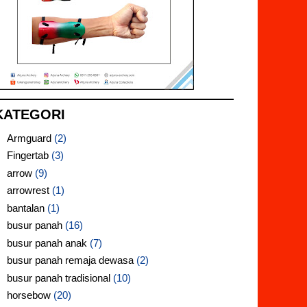
KATEGORI
Armguard
(2)
Fingertab
(3)
arrow
(9)
arrowrest
(1)
bantalan
(1)
busur panah
(16)
busur panah anak
(7)
busur panah remaja dewasa
(2)
busur panah tradisional
(10)
horsebow
(20)