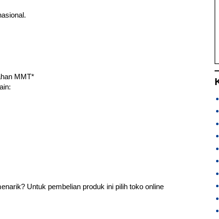
asional.
 bahan MMT*
ain:
narik? Untuk pembelian produk ini pilih toko online