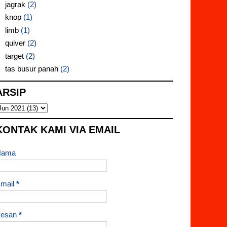
jagrak
(2)
knop
(1)
limb
(1)
quiver
(2)
target
(2)
tas busur panah
(2)
ARSIP
KONTAK KAMI VIA EMAIL
Nama
mail
*
Pesan
*