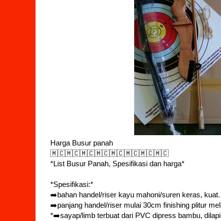
Harga Busur panah
🇲🇨🇲🇨🇲🇨🇲🇨🇲🇨🇲🇨🇲🇨🇲🇨
*List Busur Panah, Spesifikasi dan harga*
*Spesifikasi:*
➡️bahan handel/riser kayu mahoni/suren keras, kuat.
➡️panjang handel/riser mulai 30cm finishing plitur me
*➡️sayap/limb terbuat dari PVC dipress bambu, dilapi