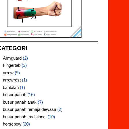
KATEGORI
Armguard
(2)
Fingertab
(3)
arrow
(9)
arrowrest
(1)
bantalan
(1)
busur panah
(16)
busur panah anak
(7)
busur panah remaja dewasa
(2)
busur panah tradisional
(10)
horsebow
(20)