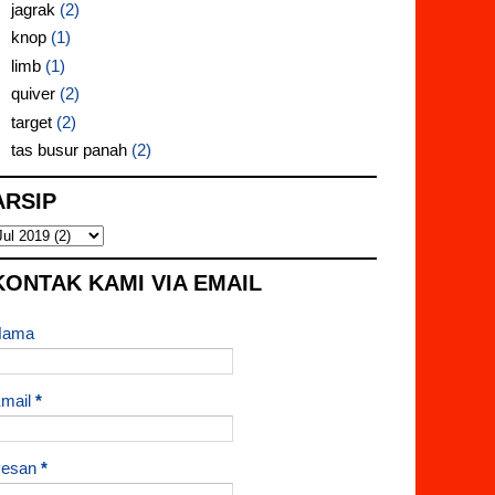
jagrak
(2)
knop
(1)
limb
(1)
quiver
(2)
target
(2)
tas busur panah
(2)
ARSIP
KONTAK KAMI VIA EMAIL
Nama
mail
*
Pesan
*