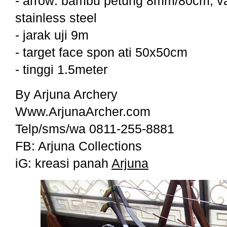
- arrow: bambu petung 8mm/80cm, va
stainless steel
- jarak uji 9m
- target face spon ati 50x50cm
- tinggi 1.5meter
By Arjuna Archery
Www.ArjunaArcher.com
Telp/sms/wa 0811-255-8881
FB: Arjuna Collections
iG: kreasi panah
Arjuna